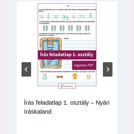
Írás feladatlap 1. osztály – Nyári
íráskaland