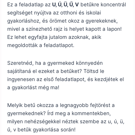
Ez a feladatlap az
U, Ú, Ü, Ű, V
betűkre koncentrál
segítséget nyújtva az otthoni és iskolai
gyakorláshoz, és örömet okoz a gyerekeknek,
mivel a színezhető rajz is helyet kapott a lapon!
Ez lehet egyfajta jutalom azoknak, akik
megoldották a feladatlapot.
Szeretnéd, ha a gyermeked könnyedén
sajátítaná el ezeket a betűket? Töltsd le
ingyenesen az első feladatlapot, és kezdjétek el
a gyakorlást még ma!
Melyik betű okozza a legnagyobb fejtörést a
gyermekednek? Írd meg a kommentekben,
milyen nehézségekkel néztek szembe az u, ú, ü,
ű, v betűk gyakorlása során!