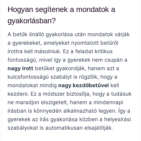
Hogyan segítenek a mondatok a
gyakorlásban?
A betűk önálló gyakorlása után mondatok várják
a gyerekeket, amelyeket nyomtatott betűről
írottra kell másolniuk. Ez a feladat kritikus
fontosságú, mivel így a gyerekek nem csupán a
nagy írott
betűket gyakorolják, hanem azt a
kulcsfontosságú szabályt is rögzítik, hogy a
mondatokat mindig
nagy kezdőbetűvel
kell
kezdeni. Ez a módszer biztosítja, hogy a tudásuk
ne maradjon elszigetelt, hanem a mindennapi
írásban is könnyedén alkalmazható legyen. Így a
gyerekek az írás gyakorlása közben a helyesírási
szabályokat is automatikusan elsajátítják.