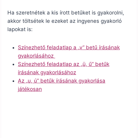
Ha szeretnétek a kis írott betűket is gyakorolni,
akkor töltsétek le ezeket az ingyenes gyakorló
lapokat is:
Színezhető feladatlap a „v” betű írásának
gyakorlásához
Színezhető feladatlap az „ü, ű” betűk
írásának gyakorlásához
Az „u, ú” betűk írásának gyakorlása
játékosan