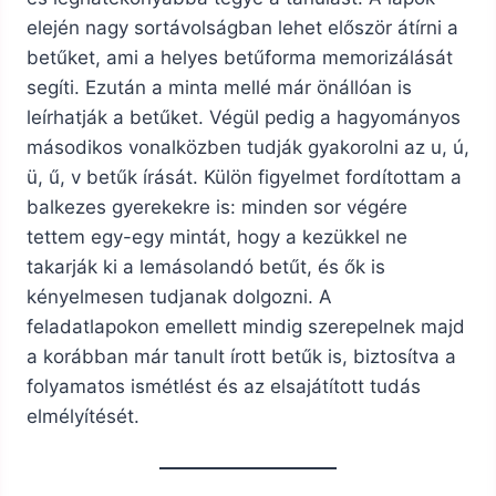
elején nagy sortávolságban lehet először átírni a
betűket, ami a helyes betűforma memorizálását
segíti. Ezután a minta mellé már önállóan is
leírhatják a betűket. Végül pedig a hagyományos
másodikos vonalközben tudják gyakorolni az u, ú,
ü, ű, v betűk írását. Külön figyelmet fordítottam a
balkezes gyerekekre is: minden sor végére
tettem egy-egy mintát, hogy a kezükkel ne
takarják ki a lemásolandó betűt, és ők is
kényelmesen tudjanak dolgozni. A
feladatlapokon emellett mindig szerepelnek majd
a korábban már tanult írott betűk is, biztosítva a
folyamatos ismétlést és az elsajátított tudás
elmélyítését.