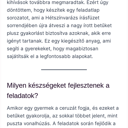
kihívások továbbra megmaradtak. Ezért úgy
döntöttem, hogy készítek egy feladatlap
sorozatot, ami a Hétszínvarázs írásfüzet
sorrendjében újra átveszi a nagy írott betűket
plusz gyakorlást biztosítva azoknak, akik erre
igényt tartanak. Ez egy kiegészítő anyag, ami
segíti a gyerekeket, hogy magabiztosan
sajátítsák el a legfontosabb alapokat.
Milyen készségeket fejlesztenek a
feladatok?
Amikor egy gyermek a ceruzát fogja, és ezeket a
betűket gyakorolja, az sokkal többet jelent, mint
puszta vonalhúzás. A feladatok során fejlődik a