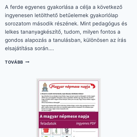
A ferde egyenes gyakorlása a célja a következő
ingyenesen letölthető betűelemek gyakorlólap
sorozatom második részének. Mint pedagógus és
lelkes tananyagkészítő, tudom, milyen fontos a
gondos alapozás a tanulásban, különösen az írás
elsajátítása során….
FERDE
TOVÁBB
EGYENES
–
A
VARÁZSLATOS
BETŰELEM