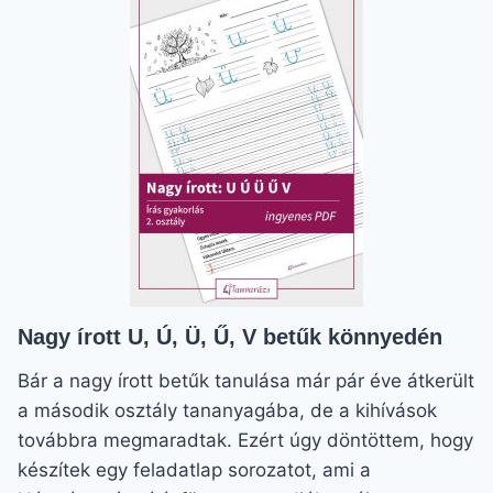
(ÉV
ELEJI)
:
A
SIKERES
TANÉV
KEZDETE
Nagy írott U, Ú, Ü, Ű, V betűk könnyedén
Bár a nagy írott betűk tanulása már pár éve átkerült
a második osztály tananyagába, de a kihívások
továbbra megmaradtak. Ezért úgy döntöttem, hogy
készítek egy feladatlap sorozatot, ami a