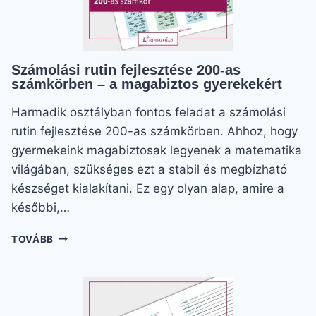
Számolási rutin fejlesztése 200-as
számkörben – a magabiztos gyerekekért
Harmadik osztályban fontos feladat a számolási
rutin fejlesztése 200-as számkörben. Ahhoz, hogy
gyermekeink magabiztosak legyenek a matematika
világában, szükséges ezt a stabil és megbízható
készséget kialakítani. Ez egy olyan alap, amire a
későbbi,…
SZÁMOLÁSI
TOVÁBB
RUTIN
FEJLESZTÉSE
200-
AS
SZÁMKÖRBEN