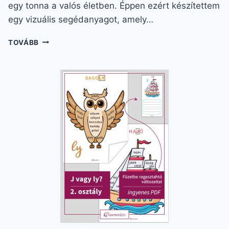
egy tonna a valós életben. Éppen ezért készítettem
egy vizuális segédanyagot, amely…
TÖMEG
TOVÁBB
MÉRÉSE
ALSÓSOKNAK
–
VIZUÁLIS
SEGÉDANYAG