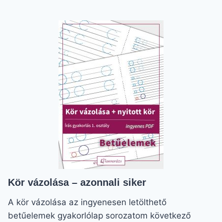
ÍROTT
O,
Ó,
Ö,
Ő
BETŰK:
AZONNAL
MŰKÖDŐ
GYAKORLAT
Kör vázolása – azonnali siker
A kör vázolása az ingyenesen letölthető
betűelemek gyakorlólap sorozatom következő