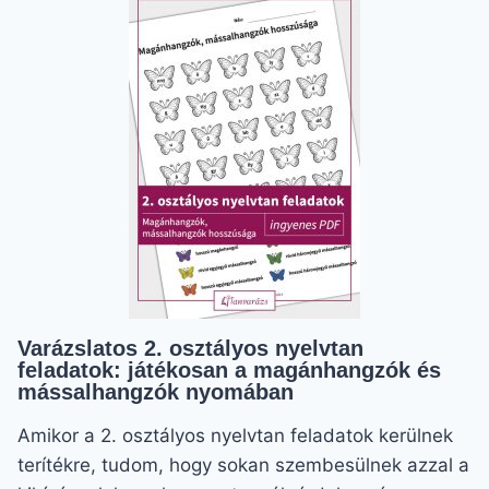
LEGNEHEZEBB
BETŰELEM
KÖNNYEDÉN
Varázslatos 2. osztályos nyelvtan
feladatok: játékosan a magánhangzók és
mássalhangzók nyomában
Amikor a 2. osztályos nyelvtan feladatok kerülnek
terítékre, tudom, hogy sokan szembesülnek azzal a