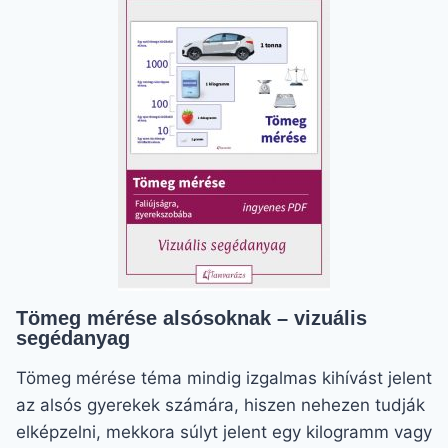
–
JÁTSSZ
ÉS
TANULJ!
Tömeg mérése alsósoknak – vizuális
segédanyag
Tömeg mérése téma mindig izgalmas kihívást jelent
az alsós gyerekek számára, hiszen nehezen tudják
elképzelni, mekkora súlyt jelent egy kilogramm vagy