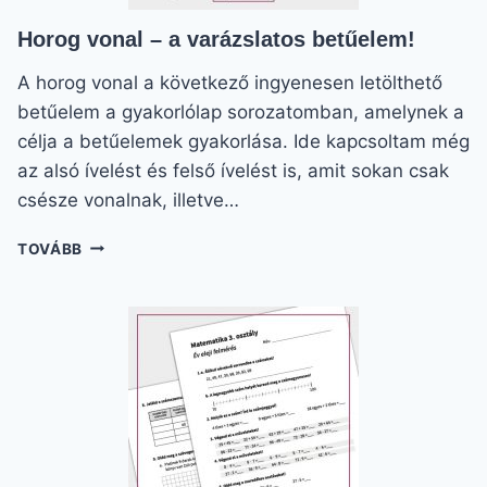
Horog vonal – a varázslatos betűelem!
A horog vonal a következő ingyenesen letölthető
betűelem a gyakorlólap sorozatomban, amelynek a
célja a betűelemek gyakorlása. Ide kapcsoltam még
az alsó ívelést és felső ívelést is, amit sokan csak
csésze vonalnak, illetve…
HOROG
TOVÁBB
VONAL
–
A
VARÁZSLATOS
BETŰELEM!