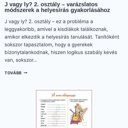
J vagy ly? 2. osztály – varázslatos
módszerek a helyesírás gyakorlásához
J vagy ly? 2. osztály – ez a probléma a
leggyakoribb, amivel a kisdiákok találkoznak,
amikor elkezdik a helyesírás tanulását. Tanítóként
sokszor tapasztalom, hogy a gyerekek
bizonytalankodnak, hiszen logikus szabály kevés
van, sokszor…
J
TOVÁBB
VAGY
LY?
2.
OSZTÁLY
–
VARÁZSLATOS
MÓDSZEREK
A
HELYESÍRÁS