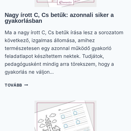
Nagy írott C, Cs betűk: azonnali siker a
gyakorlásban
Ma a nagy írott C, Cs betűk írása lesz a sorozatom
következő, izgalmas állomása, amihez
természetesen egy azonnal működő gyakorló
feladatlapot készítettem nektek. Tudjátok,
pedagógusként mindig arra törekszem, hogy a
gyakorlás ne váljon…
NAGY
TOVÁBB
ÍROTT
C,
CS
BETŰK:
AZONNALI
SIKER
A