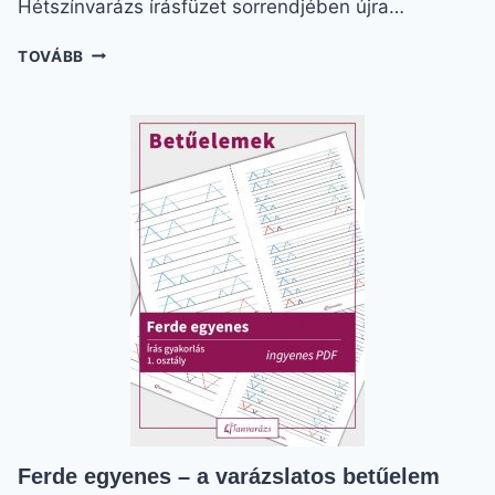
Hétszínvarázs írásfüzet sorrendjében újra…
NAGY
TOVÁBB
ÍROTT
U,
Ú,
Ü,
Ű,
V
BETŰK
KÖNNYEDÉN
Ferde egyenes – a varázslatos betűelem