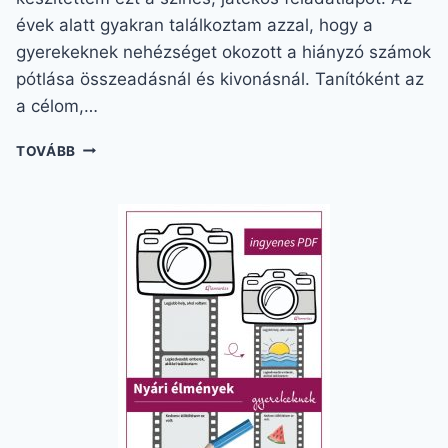
évek alatt gyakran találkoztam azzal, hogy a
gyerekeknek nehézséget okozott a hiányzó számok
pótlása összeadásnál és kivonásnál. Tanítóként az
a célom,…
MATEMATIKA
TOVÁBB
1.
OSZTÁLY
PÓTLÁS:
SZÓRAKOZTATÓ
TANULÁS
5-
ÖS
SZÁMKÖRBEN!