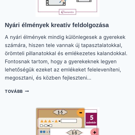
Nyári élmények kreatív feldolgozása
A nyári élmények mindig különlegesek a gyerekek
számára, hiszen tele vannak új tapasztalatokkal,
örömteli pillanatokkal és emlékezetes kalandokkal.
Fontosnak tartom, hogy a gyerekeknek legyen
lehetőségük ezeket az emlékeket feleleveníteni,
megosztani, és közben fejleszteni…
NYÁRI
TOVÁBB
ÉLMÉNYEK
KREATÍV
FELDOLGOZÁSA