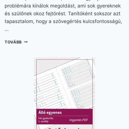
problémára kínálok megoldást, ami sok gyereknek
és szülőnek okoz fejtörést. Tanítóként sokszor azt
tapasztalom, hogy a szövegértés kulcsfontosságú,
…
SZÖVEGÉRTÉST
TOVÁBB
FEJLESZTŐ
FELADATOK
2.
OSZTÁLY
–
NEHEZEN
ÉRTHETŐ
TÍPUSFELADATOK
GYAKORLÁSA