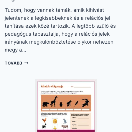
Tudom, hogy vannak témák, amik kihívást
jelentenek a legkisebbeknek és a relációs jel
tanítása ezek közé tartozik. A legtöbb szülő és
pedagógus tapasztalja, hogy a relációs jelek
irányának megkülönböztetése olykor nehezen
megy a…
RELÁCIÓS
TOVÁBB
JEL
TANÍTÁSA
–
JÁTÉKOS,
VIZUÁLIS
SEGÉDESZKÖZZEL