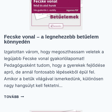
Fecske vonal – a legnehezebb betűelem
könnyedén
Izgatottan várom, hogy megoszthassam veletek a
legújabb Fecske vonal gyakorlólapomat!
Pedagógusként tudom, hogy a gyerekek fejlődése
apró, de annál fontosabb lépésekből épül fel.
Amikor a betűk világával ismerkedünk, különösen
nagy hangsúlyt kell fektetni…
FECSKE
TOVÁBB
VONAL
–
A