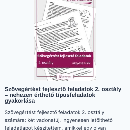
FELADATOK
–
MESÉS
KALANDOK
EGY
FELADATLAPON
Szövegértést fejlesztő feladatok 2. osztály
– nehezen érthető típusfeladatok
gyakorlása
Szövegértést fejlesztő feladatok 2. osztály
számára: két vadonatúj, ingyenesen letölthető
feladatlapot készítettem, amikkel egy olyan