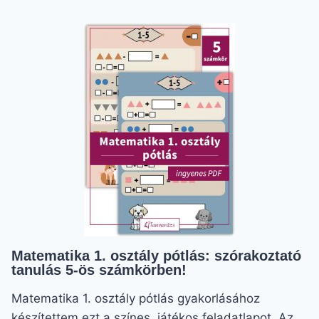
FELADATLAP:
SZÓRAKOZTATÓ
ANYAG
ALSÓSOKNAK
Matematika 1. osztály pótlás: szórakoztató
tanulás 5-ös számkörben!
Matematika 1. osztály pótlás gyakorlásához
készítettem ezt a színes, játékos feladatlapot. Az