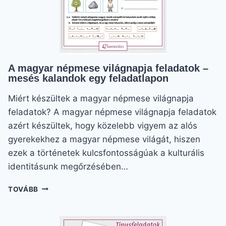
A magyar népmese világnapja feladatok –
mesés kalandok egy feladatlapon
Miért készültek a magyar népmese világnapja
feladatok? A magyar népmese világnapja feladatok
azért készültek, hogy közelebb vigyem az alós
gyerekekhez a magyar népmese világát, hiszen
ezek a történetek kulcsfontosságúak a kulturális
identitásunk megőrzésében…
A
TOVÁBB
MAGYAR
NÉPMESE
VILÁGNAPJA