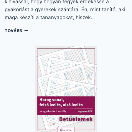
kihívással, hogy hogyan tegyék érdekessé a
gyakorlást a gyerekek számára. Én, mint tanító, aki
maga készíti a tananyagokat, hiszek…
VARÁZSLATOS
TOVÁBB
2.
OSZTÁLYOS
NYELVTAN
FELADATOK:
JÁTÉKOSAN
A
MAGÁNHANGZÓK
ÉS
MÁSSALHANGZÓK
NYOMÁBAN