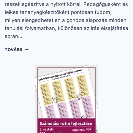
részekiegészítve a nyitott körrel. Pedagógusként és
lelkes tananyagkészítőként pontosan tudom,
milyen elengedhetetlen a gondos alapozás minden
tanulási folyamatban, különösen az írás elsajátítása
során….
KÖR
TOVÁBB
VÁZOLÁSA
–
AZONNALI
SIKER