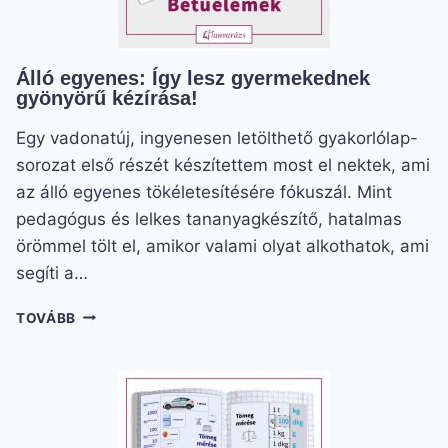
Álló egyenes: Így lesz gyermekednek
gyönyörű kézírása!
Egy vadonatúj, ingyenesen letölthető gyakorlólap-
sorozat első részét készítettem most el nektek, ami
az álló egyenes tökéletesítésére fókuszál. Mint
pedagógus és lelkes tananyagkészítő, hatalmas
örömmel tölt el, amikor valami olyat alkothatok, ami
segíti a…
ÁLLÓ
TOVÁBB
EGYENES:
ÍGY
LESZ
GYERMEKEDNEK
GYÖNYÖRŰ
KÉZÍRÁSA!