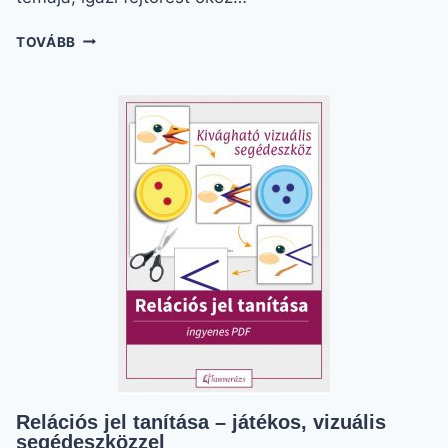
TÖMEG
TOVÁBB
MÉRÉSE
GYEREKEKNEK:
JÁTÉKOSAN,
SZUPERKÖNNYEN
Relációs jel tanítása – játékos, vizuális
segédeszközzel