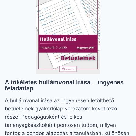
–
A
MAGABIZTOS
GYEREKEKÉRT
A tökéletes hullámvonal írása – ingyenes
feladatlap
A hullámvonal írása az ingyenesen letölthető
betűelemek gyakorlólap sorozatom következő
része. Pedagógusként és lelkes
tananyagkészítőként pontosan tudom, milyen
fontos a gondos alapozás a tanulásban, különösen