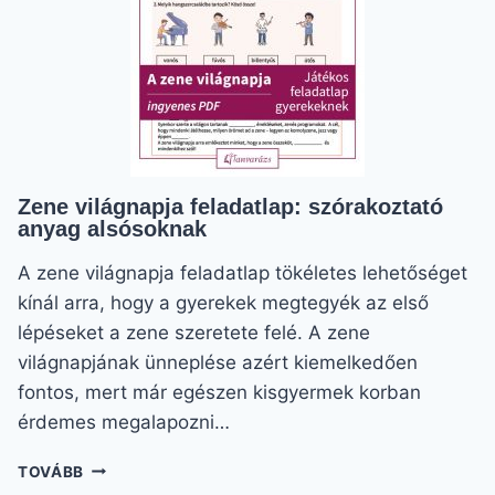
GYAKORLÁSÁHOZ
Zene világnapja feladatlap: szórakoztató
anyag alsósoknak
A zene világnapja feladatlap tökéletes lehetőséget
kínál arra, hogy a gyerekek megtegyék az első
lépéseket a zene szeretete felé. A zene
világnapjának ünneplése azért kiemelkedően
fontos, mert már egészen kisgyermek korban
érdemes megalapozni…
ZENE
TOVÁBB
VILÁGNAPJA