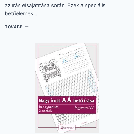
az írás elsajátítása során. Ezek a speciális
betűelemek…
A
TOVÁBB
TÖKÉLETES
HULLÁMVONAL
ÍRÁSA
–
INGYENES
FELADATLAP