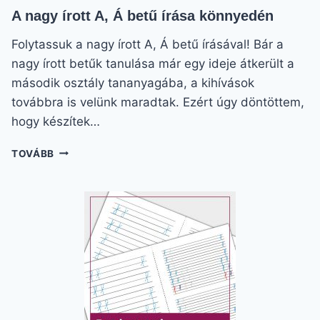
A nagy írott A, Á betű írása könnyedén
Folytassuk a nagy írott A, Á betű írásával! Bár a
nagy írott betűk tanulása már egy ideje átkerült a
második osztály tananyagába, a kihívások
továbbra is velünk maradtak. Ezért úgy döntöttem,
hogy készítek…
A
TOVÁBB
NAGY
ÍROTT
A,
Á
BETŰ
ÍRÁSA
KÖNNYEDÉN